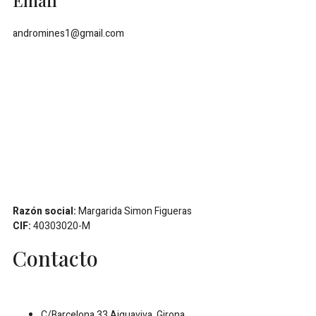
Email
andromines1@gmail.com
Razón social:
Margarida Simon Figueras
CIF:
40303020-M
Contacto
C/Barcelona 33 Aiguaviva, Girona