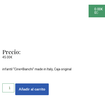
0.00
€
Saltar
0
al
QUIÉNES SOMOS
ANTIGÜEDADES Y COLECCIONES
contenido
Precio:
45.00
€
infantil “Cine+Bianchi” made in Italy, Caja original
Añadir al carrito