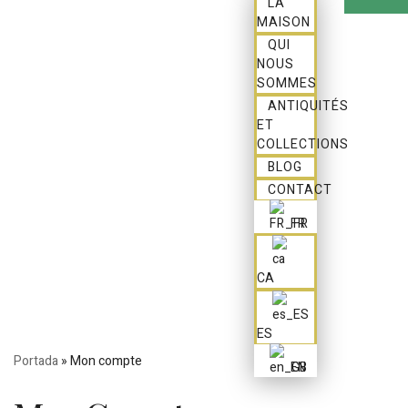
LA
MAISON
QUI
NOUS
SOMMES
ANTIQUITÉS
ET
COLLECTIONS
BLOG
CONTACT
FR
CA
ES
Portada
»
Mon compte
EN