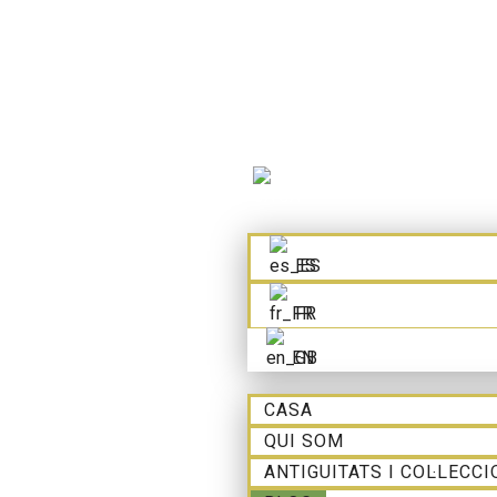
CASA
Omet
QUI SOM
al
ANTIGUITATS I COL·LECCIONIS
contingut
BLOG
CONTACTE
CA
ES
FR
EN
CASA
QUI SOM
ANTIGUITATS I COL·LECC