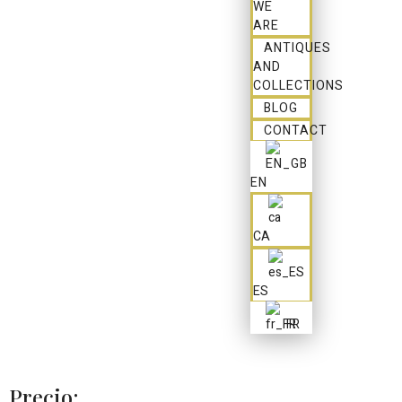
WE
ARE
ANTIQUES
AND
COLLECTIONS
BLOG
CONTACT
EN
CA
ES
FR
Precio: